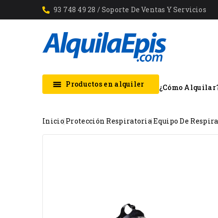
93 748 49 28
/ Soporte De Ventas Y Servicios
Productos en alquiler

¿Cómo Alquilar
Inicio
Protección Respiratoria
Equipo De Respir