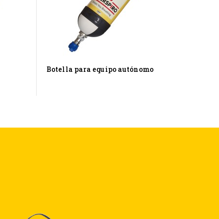
Botella para equipo autónomo
Estació
respira