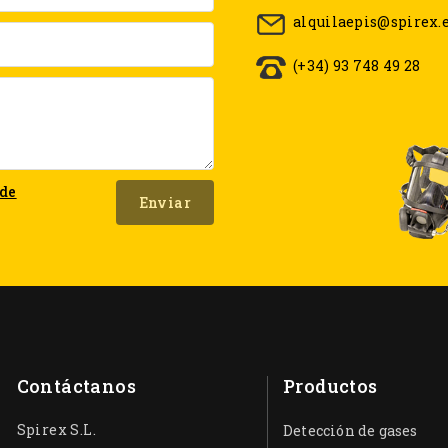
alquilaepis@spirex.
(+34) 93 748 49 28
 de
Contáctanos
Productos
Spirex S.L.
Detección de gases