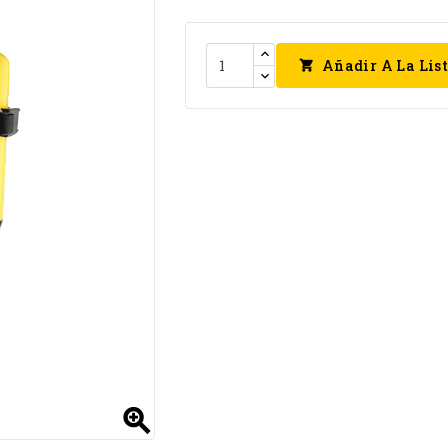
Añadir A La Lis

