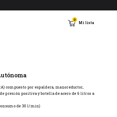
0
Mi lista
 Autónoma
RA) compuesto por espaldera, manoreductor,
 presión positiva y botella de acero de 6 litros a
 consumo de 30 l/min)