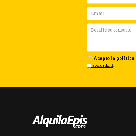
Acepto la
política
privacidad
.