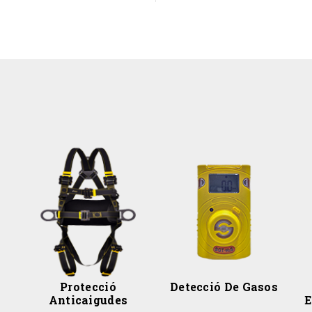
x
Protecció
Detecció De Gasos
Anticaigudes
E