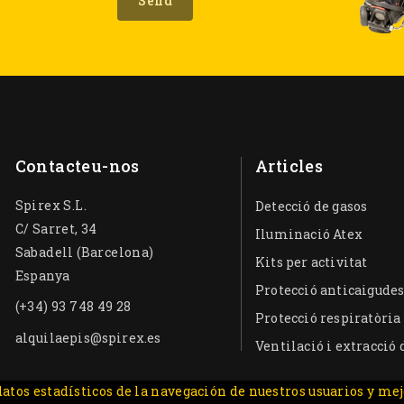
Contacteu-nos
Articles
Spirex S.L.
Detecció de gasos
C/ Sarret, 34
Iluminació Atex
Sabadell (Barcelona)
Kits per activitat
Espanya
Protecció anticaigude
(+34) 93 748 49 28
Protecció respiratòria
alquilaepis@spirex.es
Ventilació i extracció
atos estadísticos de la navegación de nuestros usuarios y mej