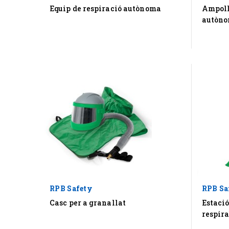
Equip de respiració autònoma
Ampolla
autòn
RPB Safety
RPB Sa
Casc per a granallat
Estació
respira