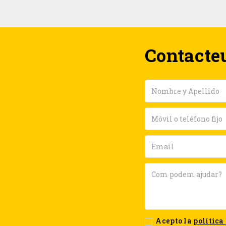
Contacte
Acepto la
política