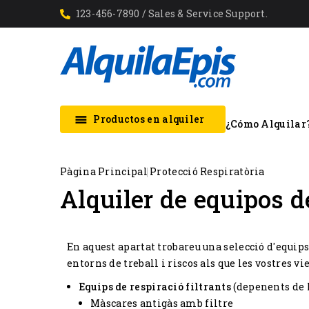
123-456-7890 / Sales & Service Support.
Productos en alquiler

¿Cómo Alquilar
Pàgina Principal
Protecció Respiratòria
Alquiler de equipos d
En aquest apartat trobareu una selecció d'equips 
entorns de treball i riscos als que les vostres v
Equips de respiració filtrants
(depenents de l
Màscares antigàs amb filtre