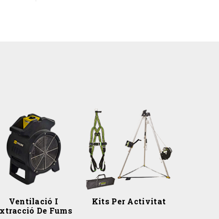
Ventilació I
Kits Per Activitat
xtracció De Fums