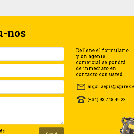
u-nos
Rellene el formulario
y un agente
comercial se pondrá
de inmediato en
contacto con usted
alquilaepis@spirex.
(+34) 93 748 49 28
 de