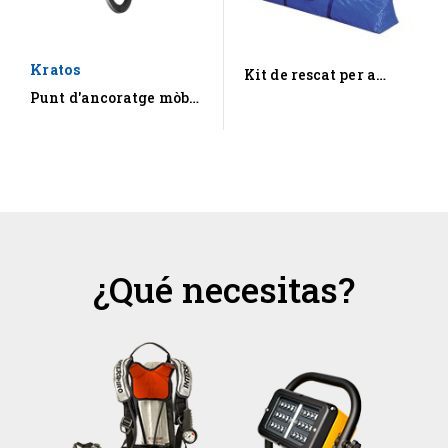
Kratos
Kit de rescat per a
treballs en espais...
Punt d'ancoratge mòbil
per a biga metàl·lica
¿Qué necesitas?