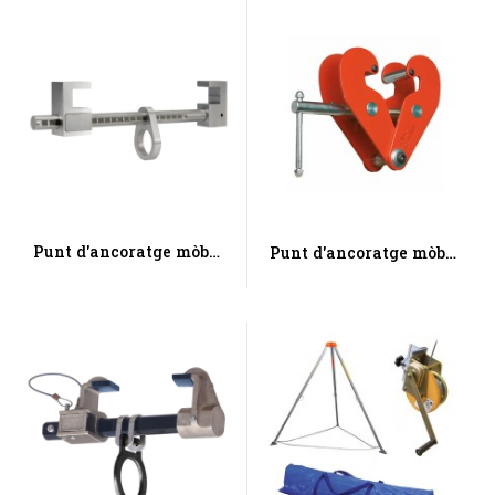
Punt d'ancoratge mòbil
Punt d'ancoratge mòbil
per a biga metàl·lica
lliscant per a biga...